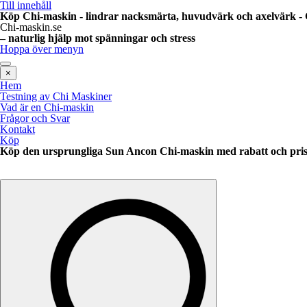
Till innehåll
Köp Chi-maskin - lindrar nacksmärta, huvudvärk och axelvärk - 
Chi-maskin.se
– naturlig hjälp mot spänningar och stress
Hoppa över menyn
×
Hem
Testning av Chi Maskiner
Vad är en Chi-maskin
Frågor och Svar
Kontakt
Köp
Köp den ursprungliga Sun Ancon Chi-maskin med rabatt och pris