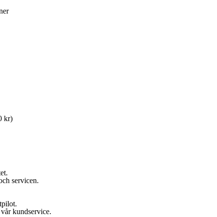
ner
 kr)
et.
och servicen.
pilot.
h vår kundservice.