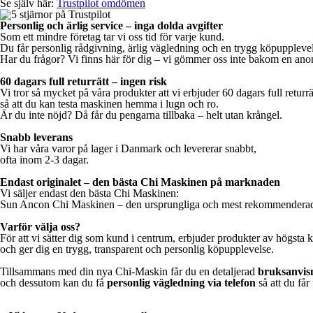
Se själv här:
Trustpilot omdömen
Personlig och ärlig service – inga dolda avgifter
Som ett mindre företag tar vi oss tid för varje kund.
Du får personlig rådgivning, ärlig vägledning och en trygg köpupplevel
Har du frågor? Vi finns här för dig – vi gömmer oss inte bakom en a
60 dagars full returrätt – ingen risk
Vi tror så mycket på våra produkter att vi erbjuder 60 dagars full returrä
så att du kan testa maskinen hemma i lugn och ro.
Är du inte nöjd? Då får du pengarna tillbaka – helt utan krångel.
Snabb leverans
Vi har våra varor på lager i Danmark och levererar snabbt,
ofta inom 2-3 dagar.
Endast originalet – den bästa Chi Maskinen på marknaden
Vi säljer endast den bästa Chi Maskinen:
Sun Ancon Chi Maskinen – den ursprungliga och mest rekommenderade
Varför välja oss?
För att vi sätter dig som kund i centrum,
erbjuder produkter av högsta k
och ger dig en trygg, transparent och personlig köpupplevelse.
Tillsammans med din nya Chi-Maskin får du en detaljerad
bruksanvis
och dessutom kan du få
personlig vägledning via telefon
så att du får