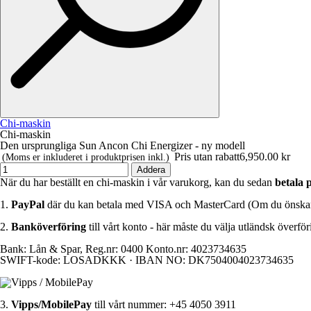
Chi-maskin
Chi-maskin
Den ursprungliga Sun Ancon Chi Energizer - ny modell
Pris utan rabatt
6,950.00 kr
(Moms er inkluderet i produktprisen inkl.)
Addera
När du har beställt en chi-maskin i vår varukorg, kan du sedan
betala 
1.
PayPal
där du kan betala med VISA och MasterCard (Om du önskar de
2.
Banköverföring
till vårt konto - här måste du välja utländsk överför
Bank: Lån & Spar, Reg.nr: 0400 Konto.nr: 4023734635
SWIFT-kode: LOSADKKK · IBAN NO: DK7504004023734635
3.
Vipps/
MobilePay
till
vårt
nummer: +45 4050 3911