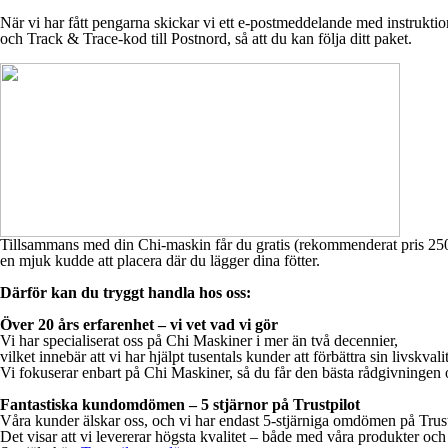
När vi har fått pengarna skickar vi ett e-postmeddelande med instruktio
och Track & Trace-kod till Postnord, så att du kan följa ditt paket.
Tillsammans med din Chi-maskin får du gratis (rekommenderat pris 250
en mjuk kudde att placera där du lägger dina fötter.
Därför kan du tryggt handla hos oss:
Över 20 års erfarenhet – vi vet vad vi gör
Vi har specialiserat oss på Chi Maskiner i mer än två decennier,
vilket innebär att vi har hjälpt tusentals kunder att förbättra sin livskvalit
Vi fokuserar enbart på Chi Maskiner, så du får den bästa rådgivningen 
Fantastiska kundomdömen – 5 stjärnor på Trustpilot
Våra kunder älskar oss, och vi har endast 5-stjärniga omdömen på Trust
Det visar att vi levererar högsta kvalitet – både med våra produkter oc